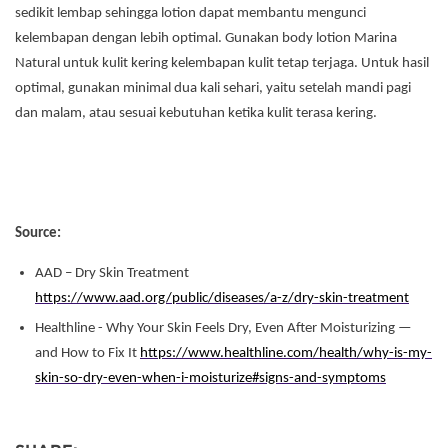
sedikit lembap sehingga lotion dapat membantu mengunci
kelembapan dengan lebih optimal. Gunakan body lotion Marina
Natural untuk kulit kering kelembapan kulit tetap terjaga. Untuk hasil
optimal, gunakan minimal dua kali sehari, yaitu setelah mandi pagi
dan malam, atau sesuai kebutuhan ketika kulit terasa kering.
Source:
AAD – Dry Skin Treatment
https://www.aad.org/public/diseases/a-z/dry-skin-treatment
Healthline - Why Your Skin Feels Dry, Even After Moisturizing —
and How to Fix It
https://www.healthline.com/health/why-is-my-
skin-so-dry-even-when-i-moisturize#signs-and-symptoms