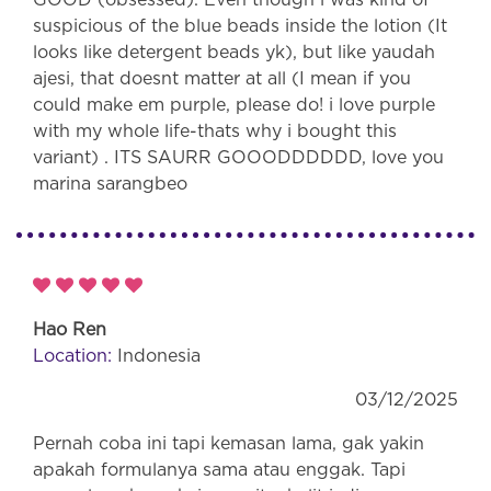
GOOD (obsessed). Even though i was kind of
suspicious of the blue beads inside the lotion (It
looks like detergent beads yk), but like yaudah
ajesi, that doesnt matter at all (I mean if you
could make em purple, please do! i love purple
with my whole life-thats why i bought this
variant) . ITS SAURR GOOODDDDDD, love you
marina sarangbeo
Hao Ren
Location:
Indonesia
03/12/2025
Pernah coba ini tapi kemasan lama, gak yakin
apakah formulanya sama atau enggak. Tapi