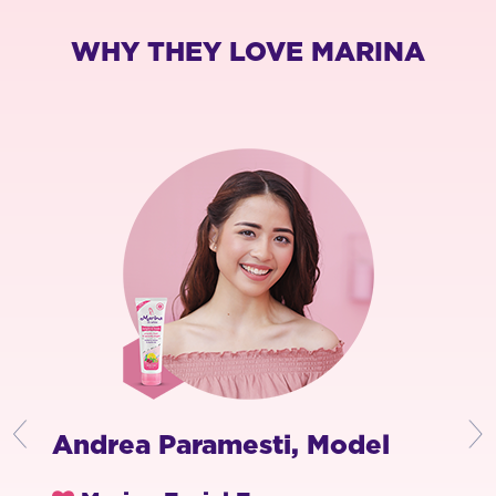
WHY THEY LOVE MARINA
Mawar de Jongh, Aktris &
Agh
Penyanyi
Inf