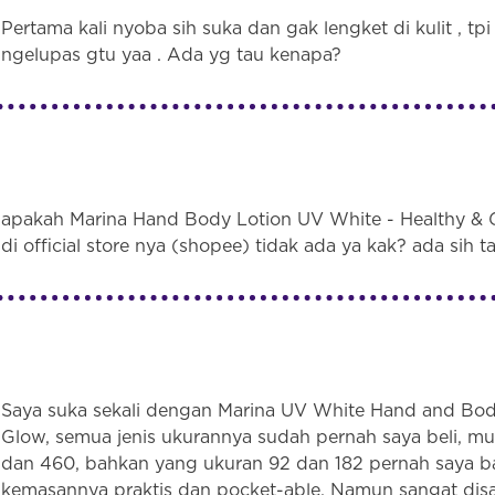
Pertama kali nyoba sih suka dan gak lengket di kulit , tp
ngelupas gtu yaa . Ada yg tau kenapa?
apakah Marina Hand Body Lotion UV White - Healthy & 
di official store nya (shopee) tidak ada ya kak? ada sih t
Saya suka sekali dengan Marina UV White Hand and Body
Glow, semua jenis ukurannya sudah pernah saya beli, mul
dan 460, bahkan yang ukuran 92 dan 182 pernah saya 
kemasannya praktis dan pocket-able. Namun sangat di