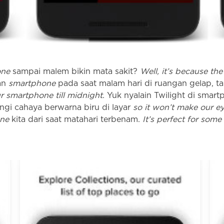
one
sampai malem bikin mata sakit?
Well, it’s because th
an
smartphone
pada saat malam hari di ruangan gelap, t
r smartphone till midnight
. Yuk nyalain Twilight di smart
i cahaya berwarna biru di layar
so it won’t make our ey
ne
kita dari saat matahari terbenam.
It’s perfect for some