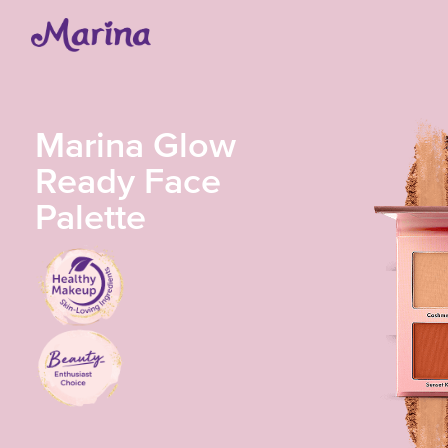
Marina Glow
Ready Face
Palette