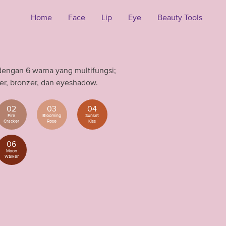
Home
Face
Lip
Eye
Beauty Tools
dengan 6 warna yang multifungsi;
er, bronzer, dan eyeshadow.
02
03
04
Fire
Blooming
Sunset
Cracker
Rose
Kiss
06
Moon
Walker