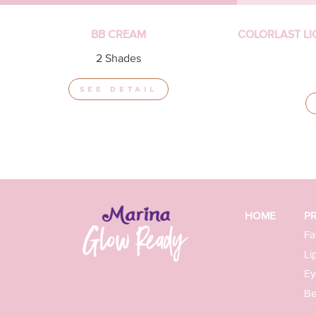
BB CREAM
COLORLAST LI
2 Shades
SEE DETAIL
HOME
P
Fa
Li
Ey
Be