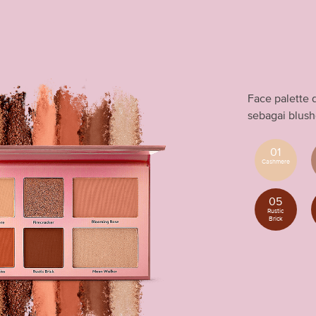
Face palette 
sebagai blush
01
Cashmere
05
Rustic
Brick