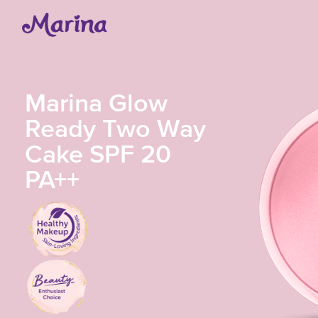
Marina Glow
Ready Two Way
Cake SPF 20
PA++