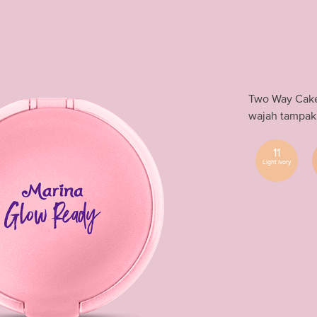
Two Way Cake
wajah tampak 
11
Light Ivory