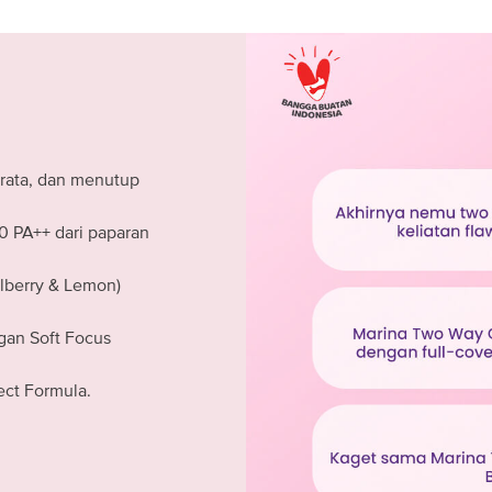
rata, dan menutup
0 PA++ dari paparan
lberry & Lemon)
gan Soft Focus
ect Formula.