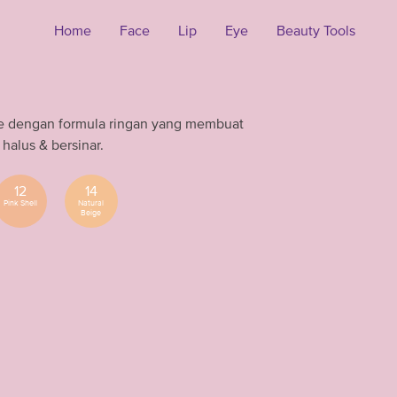
Home
Face
Lip
Eye
Beauty Tools
 dengan formula ringan yang membuat
halus & bersinar.
12
14
Pink Shell
Natural
Beige