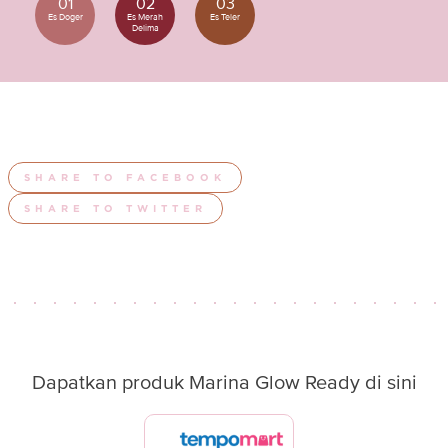
01
02
03
Es Doger
Es Merah
Es Teler
Delima
SHARE TO FACEBOOK
SHARE TO TWITTER
Dapatkan produk Marina Glow Ready di sini