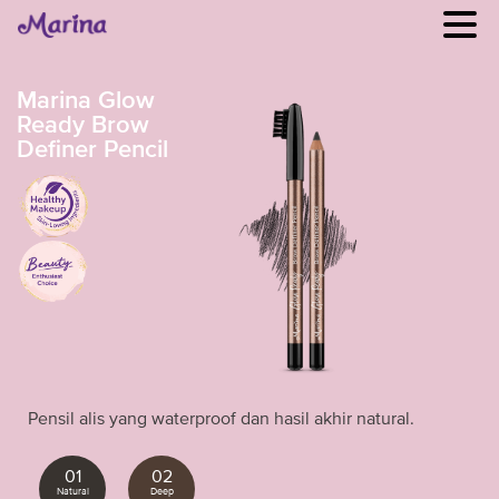
Marina Glow
Ready Brow
Definer Pencil
Pensil alis yang waterproof dan hasil akhir natural.
01
02
Natural
Deep