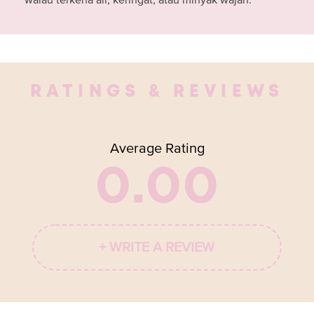
walau terkena air, keringat, atau minyak wajah.
RATINGS & REVIEWS
Average Rating
0.00
+ WRITE A REVIEW