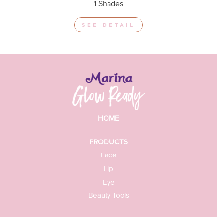
1 Shades
SEE DETAIL
HOME
PRODUCTS
Face
Lip
Eye
Beauty Tools